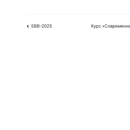
Навигация
SBB-2025
Курс «Современн
по
записям