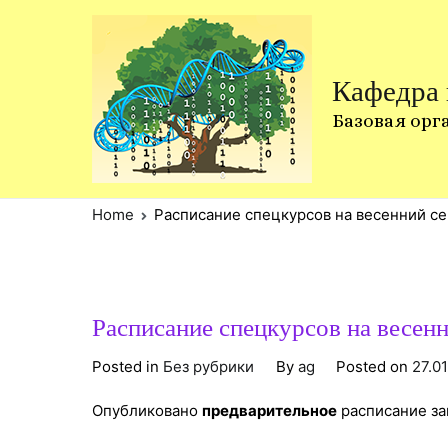
Skip
to
content
Кафедра
Базовая орг
Home
Расписание спецкурсов на весенний с
Расписание спецкурсов на весен
Posted in
Без рубрики
By
ag
Posted on
27.0
Опубликовано
предварительное
расписание за