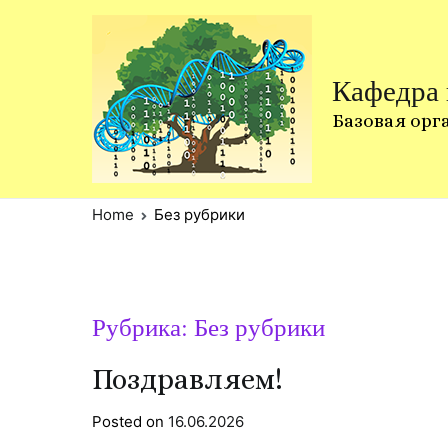
Skip
to
content
Кафедра
Базовая орг
Home
Без рубрики
Рубрика:
Без рубрики
Поздравляем!
Posted on
16.06.2026