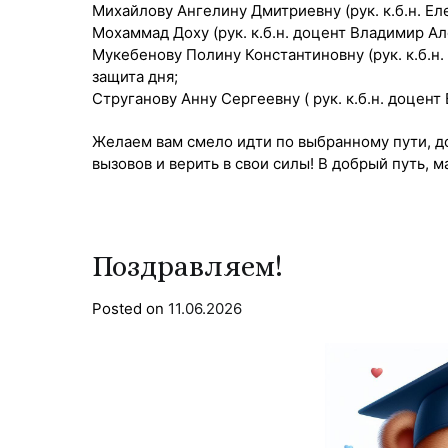
Михайлову Ангелину Дмитриевну (рук. к.б.н. Ел
Мохаммад Доху (рук. к.б.н. доцент Владимир Ал
Мукебенову Полину Константиновну (рук. к.б.н.
защита дня;
Струганову Анну Сергеевну ( рук. к.б.н. доце
Желаем вам смело идти по выбранному пути, до
вызовов и верить в свои силы! В добрый путь, м
Поздравляем!
Posted on
11.06.2026