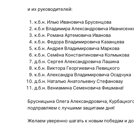
и их руководителей:
к.б.н. Илью Ивановича Брусенцова
к.б.н Владимира Александровича Иванисенк
к.б.н. Романа Артемовича Иванова
к.б.н. Федора Владимировича Казанцева
к.б.н. Андрея Владимировича Маркова
к.б.н. Семёна Константиновича Колмыкова
д.б.н. Сергея Александровича Лашина
к.б.н. Виктора Георгиевича Левицкого
к.б.н. Александра Владимировича Осадчука
д.б.н. Наталью Анатольевну Стефановау
д.б.н. Вениамина Семеновича Фишмана!
Брусницына Олега Александровича, Курбацког
подправляем с лучшими защитами дня!
Желаем уверенно шагать к новым победам и до