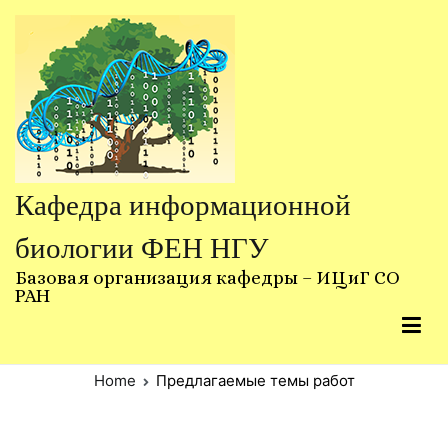
Skip
to
content
Кафедра информационной
биологии ФЕН НГУ
Базовая организация кафедры – ИЦиГ СО
РАН
Home
Предлагаемые темы работ