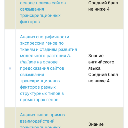
основе поиска сайтов
Средний балл
связывания
не ниже 4
транскрипционных
факторов
Анализ специфичности
экспрессии генов по
тканям и стадиям развития
модельного растения
A.
Знание
thaliana
на основе
английского
предсказания сайтов
языка.
связывания
Средний балл
транскрипционных
не ниже 4
факторов разных
структурных типов в
промоторах генов
Анализ типов прямых
взаимодействий
Знание
транскрипционных