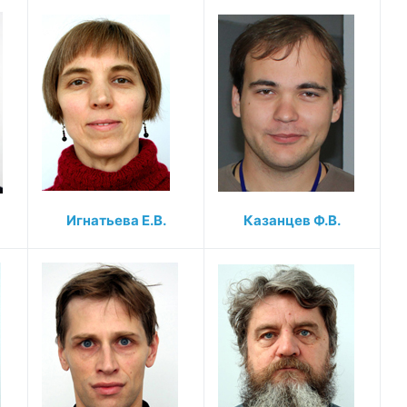
Игнатьева Е.В.
Казанцев Ф.В.