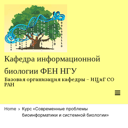
Skip
to
content
Кафедра информационной
биологии ФЕН НГУ
Базовая организация кафедры – ИЦиГ СО
РАН
Home
Курс «Современные проблемы
биоинформатики и системной биологии»