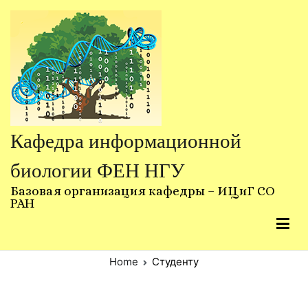
Skip
to
content
Кафедра информационной
биологии ФЕН НГУ
Базовая организация кафедры – ИЦиГ СО
РАН
Home
Студенту